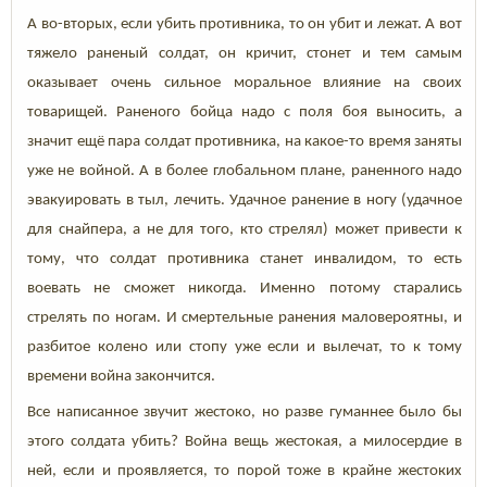
А во-вторых, если убить противника, то он убит и лежат. А вот
тяжело раненый солдат, он кричит, стонет и тем самым
оказывает очень сильное моральное влияние на своих
товарищей. Раненого бойца надо с поля боя выносить, а
значит ещё пара солдат противника, на какое-то время заняты
уже не войной. А в более глобальном плане, раненного надо
эвакуировать в тыл, лечить. Удачное ранение в ногу (удачное
для снайпера, а не для того, кто стрелял) может привести к
тому, что солдат противника станет инвалидом, то есть
воевать не сможет никогда. Именно потому старались
стрелять по ногам. И смертельные ранения маловероятны, и
разбитое колено или стопу уже если и вылечат, то к тому
времени война закончится.
Все написанное звучит жестоко, но разве гуманнее было бы
этого солдата убить? Война вещь жестокая, а милосердие в
ней, если и проявляется, то порой тоже в крайне жестоких