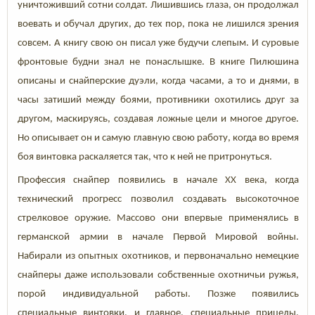
уничтоживший сотни солдат. Лишившись глаза, он продолжал
воевать и обучал других, до тех пор, пока не лишился зрения
совсем. А книгу свою он писал уже будучи слепым. И суровые
фронтовые будни знал не понаслышке. В книге Пилюшина
описаны и снайперские дуэли, когда часами, а то и днями, в
часы затиший между боями, противники охотились друг за
другом, маскируясь, создавая ложные цели и многое другое.
Но описывает он и самую главную свою работу, когда во время
боя винтовка раскаляется так, что к ней не притронуться.
Профессия снайпер появились в начале XX века, когда
технический прогресс позволил создавать высокоточное
стрелковое оружие. Массово они впервые применялись в
германской армии в начале Первой Мировой войны.
Набирали из опытных охотников, и первоначально немецкие
снайперы даже использовали собственные охотничьи ружья,
порой индивидуальной работы. Позже появились
специальные винтовки, и главное, специальные прицелы.