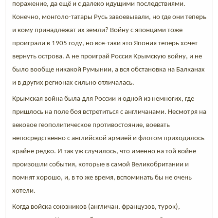
поражение, да ещё и с далеко идущими последствиями.
Конечно, монголо-татары Русь завоевывали, но где они теперь
и кому принадлежат их земли? Войну с японцами тоже
проиграли в 1905 году, но все-таки это Япония теперь хочет
вернуть острова. А не проиграй Россия Крымскую войну, и не
было вообще никакой Румынии, а вся обстановка на Балканах
и в других регионах сильно отличалась.
Крымская война была для России и одной из немногих, где
пришлось на поле боя встретиться с англичанами. Несмотря на
вековое геополитическое противостояние, воевать
непосредственно с английской армией и флотом приходилось
крайне редко. И так уж случилось, что именно на той войне
произошли события, которые в самой Великобритании и
помнят хорошо, и, в то же время, вспоминать бы не очень
хотели.
Когда войска союзников (англичан, французов, турок),