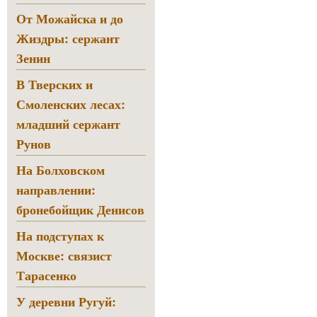
От Можайска и до
Жиздры: сержант
Зенин
В Тверских и
Смоленских лесах:
младший сержант
Рунов
На Болховском
направлении:
бронебойщик Денисов
На подступах к
Москве: связист
Тарасенко
У деревни Ругуй: