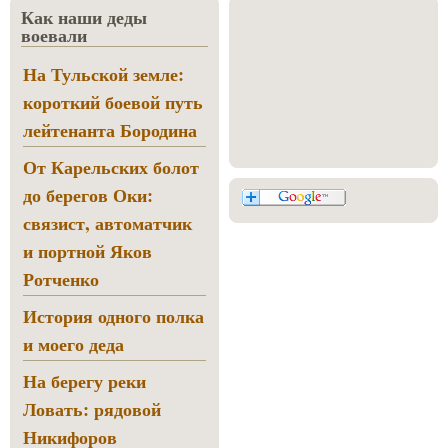
Как наши деды
воевали
На Тульской земле:
короткий боевой путь
лейтенанта Бородина
От Карельских болот
до берегов Оки:
связист, автоматчик
и портной Яков
Ротченко
История одного полка
и моего деда
На берегу реки
Ловать: рядовой
Никифоров