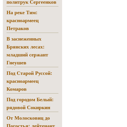
политрук Сергеенков
На реке Тим:
красноармеец
Петраков
В заснеженных
Брянских лесах:
младший сержант
Гнеушев
Под Старой Руссой:
красноармеец
Комаров
Под городом Белый:
рядовой Сокиркин
От Молосковиц до
Погостья: лейтенант