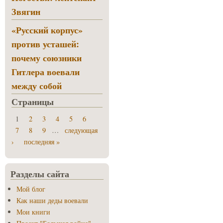
Звягин
«Русский корпус»
против усташей:
почему союзники
Гитлера воевали
между собой
Страницы
1
2
3
4
5
6
7
8
9
…
следующая
›
последняя »
Разделы сайта
Мой блог
Как наши деды воевали
Мои книги