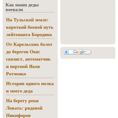
Как наши деды
воевали
На Тульской земле:
короткий боевой путь
лейтенанта Бородина
От Карельских болот
до берегов Оки:
связист, автоматчик
и портной Яков
Ротченко
История одного полка
и моего деда
На берегу реки
Ловать: рядовой
Никифоров