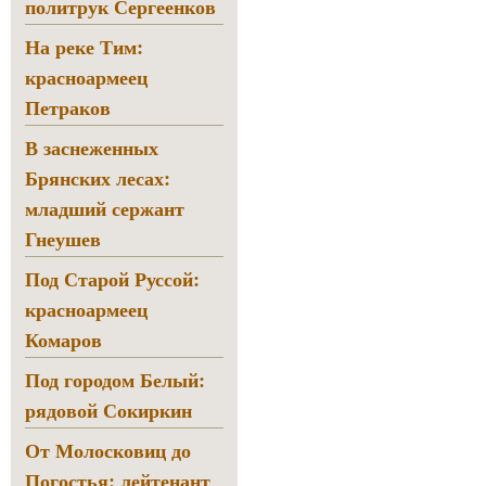
политрук Сергеенков
На реке Тим:
красноармеец
Петраков
В заснеженных
Брянских лесах:
младший сержант
Гнеушев
Под Старой Руссой:
красноармеец
Комаров
Под городом Белый:
рядовой Сокиркин
От Молосковиц до
Погостья: лейтенант