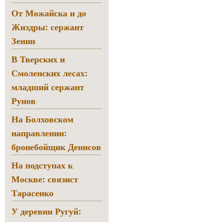
От Можайска и до
Жиздры: сержант
Зенин
В Тверских и
Смоленских лесах:
младший сержант
Рунов
На Болховском
направлении:
бронебойщик Денисов
На подступах к
Москве: связист
Тарасенко
У деревни Ругуй: