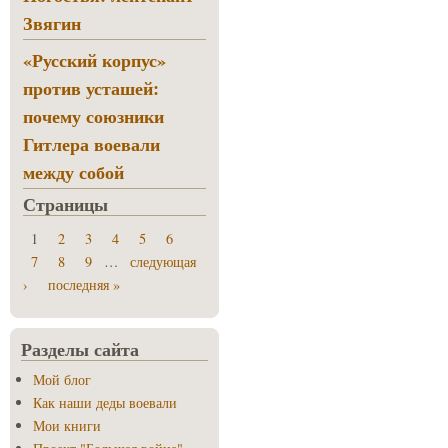
Звягин
«Русский корпус»
против усташей:
почему союзники
Гитлера воевали
между собой
Страницы
1
2
3
4
5
6
7
8
9
…
следующая
›
последняя »
Разделы сайта
Мой блог
Как наши деды воевали
Мои книги