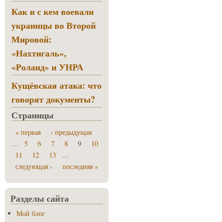
Как и с кем воевали
украинцы во Второй
Мировой:
«Нахтигаль»,
«Роланд» и УНРА
Кущёвская атака: что
говорят документы?
Страницы
« первая
‹ предыдущая
…
5
6
7
8
9
10
11
12
13
…
следующая ›
последняя »
Разделы сайта
Мой блог