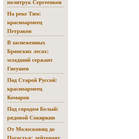
политрук Сергеенков
На реке Тим:
красноармеец
Петраков
В заснеженных
Брянских лесах:
младший сержант
Гнеушев
Под Старой Руссой:
красноармеец
Комаров
Под городом Белый:
рядовой Сокиркин
От Молосковиц до
Погостья: лейтенант