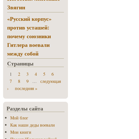
Звягин
«Русский корпус»
против усташей:
почему союзники
Гитлера воевали
между собой
Страницы
1
2
3
4
5
6
7
8
9
…
следующая
›
последняя »
Разделы сайта
Мой блог
Как наши деды воевали
Мои книги