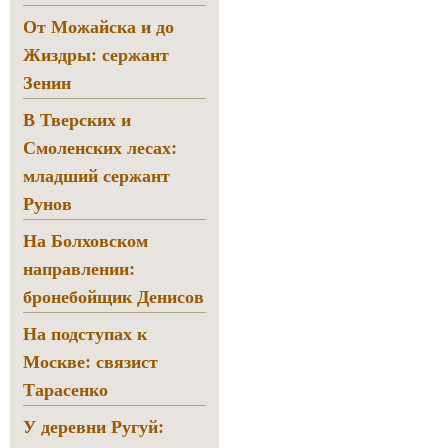
От Можайска и до
Жиздры: сержант
Зенин
В Тверских и
Смоленских лесах:
младший сержант
Рунов
На Болховском
направлении:
бронебойщик Денисов
На подступах к
Москве: связист
Тарасенко
У деревни Ругуй: