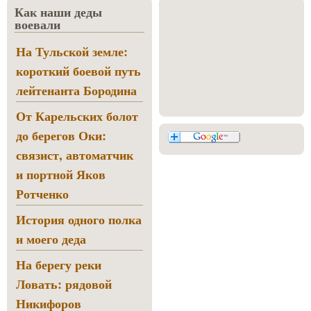
Как наши деды
воевали
На Тульской земле:
короткий боевой путь
лейтенанта Бородина
От Карельских болот
до берегов Оки:
связист, автоматчик
и портной Яков
Ротченко
История одного полка
и моего деда
На берегу реки
Ловать: рядовой
Никифоров