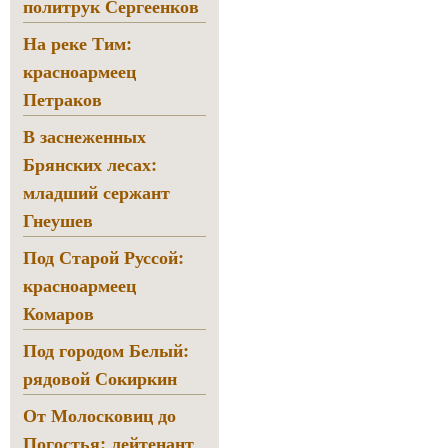
политрук Сергеенков
На реке Тим:
красноармеец
Петраков
В заснеженных
Брянских лесах:
младший сержант
Гнеушев
Под Старой Руссой:
красноармеец
Комаров
Под городом Белый:
рядовой Сокиркин
От Молосковиц до
Погостья: лейтенант