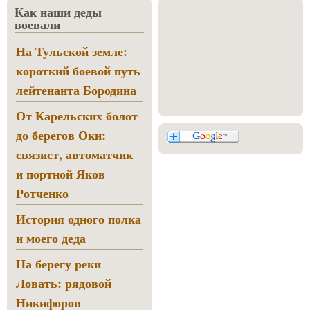
Как наши деды
воевали
На Тульской земле:
короткий боевой путь
лейтенанта Бородина
От Карельских болот
до берегов Оки:
связист, автоматчик
и портной Яков
Ротченко
История одного полка
и моего деда
На берегу реки
Ловать: рядовой
Никифоров