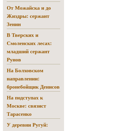
От Можайска и до
Жиздры: сержант
Зенин
В Тверских и
Смоленских лесах:
младший сержант
Рунов
На Болховском
направлении:
бронебойщик Денисов
На подступах к
Москве: связист
Тарасенко
У деревни Ругуй: