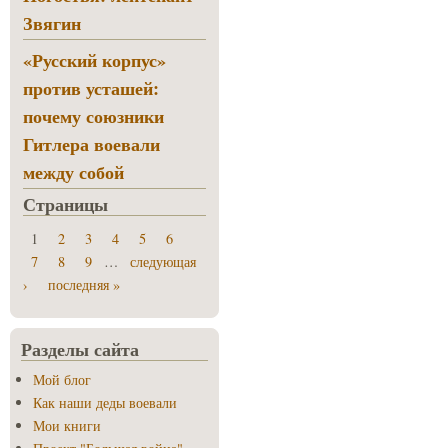
Звягин
«Русский корпус»
против усташей:
почему союзники
Гитлера воевали
между собой
Страницы
1
2
3
4
5
6
7
8
9
…
следующая
›
последняя »
Разделы сайта
Мой блог
Как наши деды воевали
Мои книги